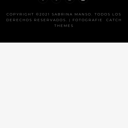
facebook
pinterest
instagram
youtube
COPYRIGHT ©2021
SABRINA MANSO
. TODOS LOS
DERECHOS RESERVADOS. | FOTOGRAFIE
CATCH
THEMES